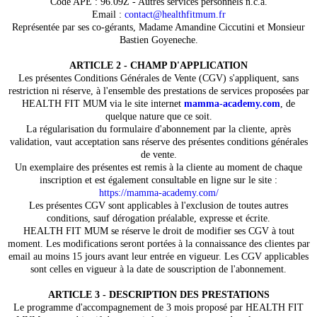
Code APE : 96.09Z - Autres services personnels n.c.a.
Email :
contact@healthfitmum.fr
Représentée par ses co-gérants, Madame Amandine Ciccutini et Monsieur
Bastien Goyeneche.
ARTICLE 2 - CHAMP D'APPLICATION
Les présentes Conditions Générales de Vente (CGV) s'appliquent, sans
restriction ni réserve, à l'ensemble des prestations de services proposées par
HEALTH FIT MUM via le site internet
mamma-academy.com
, de
quelque nature que ce soit.
La régularisation du formulaire d'abonnement par la cliente, après
validation, vaut acceptation sans réserve des présentes conditions générales
de vente.
Un exemplaire des présentes est remis à la cliente au moment de chaque
inscription et est également consultable en ligne sur le site :
https://mamma-academy.com/
Les présentes CGV sont applicables à l'exclusion de toutes autres
conditions, sauf dérogation préalable, expresse et écrite.
HEALTH FIT MUM se réserve le droit de modifier ses CGV à tout
moment. Les modifications seront portées à la connaissance des clientes par
email au moins 15 jours avant leur entrée en vigueur. Les CGV applicables
sont celles en vigueur à la date de souscription de l'abonnement.
ARTICLE 3 - DESCRIPTION DES PRESTATIONS
Le programme d'accompagnement de 3 mois proposé par HEALTH FIT