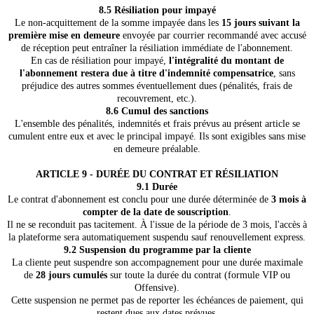
8.5 Résiliation pour impayé
Le non-acquittement de la somme impayée dans les
15 jours suivant la
première mise en demeure
envoyée par courrier recommandé avec accusé
de réception peut entraîner la résiliation immédiate de l'abonnement.
En cas de résiliation pour impayé,
l'intégralité du montant de
l'abonnement restera due à titre d'indemnité compensatrice
, sans
préjudice des autres sommes éventuellement dues (pénalités, frais de
recouvrement, etc.).
8.6 Cumul des sanctions
L'ensemble des pénalités, indemnités et frais prévus au présent article se
cumulent entre eux et avec le principal impayé. Ils sont exigibles sans mise
en demeure préalable.
ARTICLE 9 - DURÉE DU CONTRAT ET RÉSILIATION
9.1 Durée
Le contrat d'abonnement est conclu pour une durée déterminée de
3 mois à
compter de la date de souscription
.
Il ne se reconduit pas tacitement. À l'issue de la période de 3 mois, l'accès à
la plateforme sera automatiquement suspendu sauf renouvellement express.
9.2 Suspension du programme par la cliente
La cliente peut suspendre son accompagnement pour une durée maximale
de
28 jours cumulés
sur toute la durée du contrat (formule VIP ou
Offensive).
Cette suspension ne permet pas de reporter les échéances de paiement, qui
restent dues aux dates prévues.