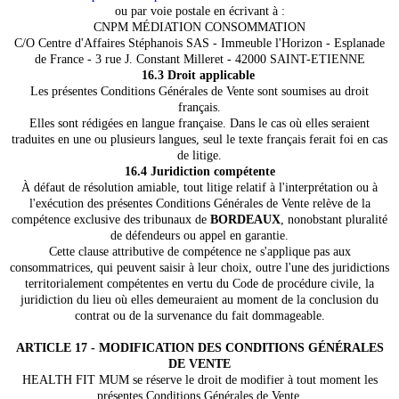
ou par voie postale en écrivant à :
CNPM MÉDIATION CONSOMMATION
C/O Centre d'Affaires Stéphanois SAS - Immeuble l'Horizon - Esplanade
de France - 3 rue J. Constant Milleret - 42000 SAINT-ETIENNE
16.3 Droit applicable
Les présentes Conditions Générales de Vente sont soumises au droit
français.
Elles sont rédigées en langue française. Dans le cas où elles seraient
traduites en une ou plusieurs langues, seul le texte français ferait foi en cas
de litige.
16.4 Juridiction compétente
À défaut de résolution amiable, tout litige relatif à l'interprétation ou à
l'exécution des présentes Conditions Générales de Vente relève de la
compétence exclusive des tribunaux de
BORDEAUX
, nonobstant pluralité
de défendeurs ou appel en garantie.
Cette clause attributive de compétence ne s'applique pas aux
consommatrices, qui peuvent saisir à leur choix, outre l'une des juridictions
territorialement compétentes en vertu du Code de procédure civile, la
juridiction du lieu où elles demeuraient au moment de la conclusion du
contrat ou de la survenance du fait dommageable.
ARTICLE 17 - MODIFICATION DES CONDITIONS GÉNÉRALES
DE VENTE
HEALTH FIT MUM se réserve le droit de modifier à tout moment les
présentes Conditions Générales de Vente.