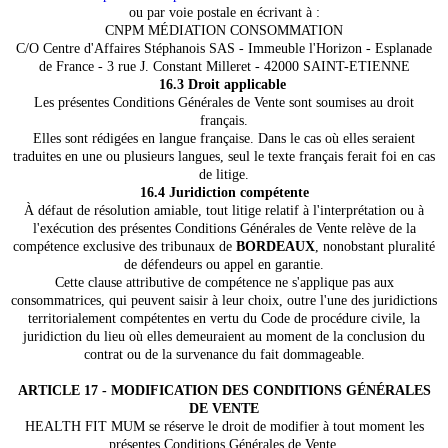
ou par voie postale en écrivant à :
CNPM MÉDIATION CONSOMMATION
C/O Centre d'Affaires Stéphanois SAS - Immeuble l'Horizon - Esplanade
de France - 3 rue J. Constant Milleret - 42000 SAINT-ETIENNE
16.3 Droit applicable
Les présentes Conditions Générales de Vente sont soumises au droit
français.
Elles sont rédigées en langue française. Dans le cas où elles seraient
traduites en une ou plusieurs langues, seul le texte français ferait foi en cas
de litige.
16.4 Juridiction compétente
À défaut de résolution amiable, tout litige relatif à l'interprétation ou à
l'exécution des présentes Conditions Générales de Vente relève de la
compétence exclusive des tribunaux de
BORDEAUX
, nonobstant pluralité
de défendeurs ou appel en garantie.
Cette clause attributive de compétence ne s'applique pas aux
consommatrices, qui peuvent saisir à leur choix, outre l'une des juridictions
territorialement compétentes en vertu du Code de procédure civile, la
juridiction du lieu où elles demeuraient au moment de la conclusion du
contrat ou de la survenance du fait dommageable.
ARTICLE 17 - MODIFICATION DES CONDITIONS GÉNÉRALES
DE VENTE
HEALTH FIT MUM se réserve le droit de modifier à tout moment les
présentes Conditions Générales de Vente.