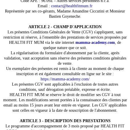
Code APE : 96.09Z - Autres services personnels n.c.a.
Email :
contact@healthfitmum.fr
Représentée par ses co-gérants, Madame Amandine Ciccutini et Monsieur
Bastien Goyeneche.
ARTICLE 2 - CHAMP D'APPLICATION
Les présentes Conditions Générales de Vente (CGV) s'appliquent, sans
restriction ni réserve, à l'ensemble des prestations de services proposées par
HEALTH FIT MUM via le site internet
mamma-academy.com
, de
quelque nature que ce soit.
La régularisation du formulaire d'abonnement par la cliente, après
validation, vaut acceptation sans réserve des présentes conditions générales
de vente.
Un exemplaire des présentes est remis à la cliente au moment de chaque
inscription et est également consultable en ligne sur le site :
https://mamma-academy.com/
Les présentes CGV sont applicables à l'exclusion de toutes autres
conditions, sauf dérogation préalable, expresse et écrite.
HEALTH FIT MUM se réserve le droit de modifier ses CGV à tout
moment. Les modifications seront portées à la connaissance des clientes par
email au moins 15 jours avant leur entrée en vigueur. Les CGV applicables
sont celles en vigueur à la date de souscription de l'abonnement.
ARTICLE 3 - DESCRIPTION DES PRESTATIONS
Le programme d'accompagnement de 3 mois proposé par HEALTH FIT