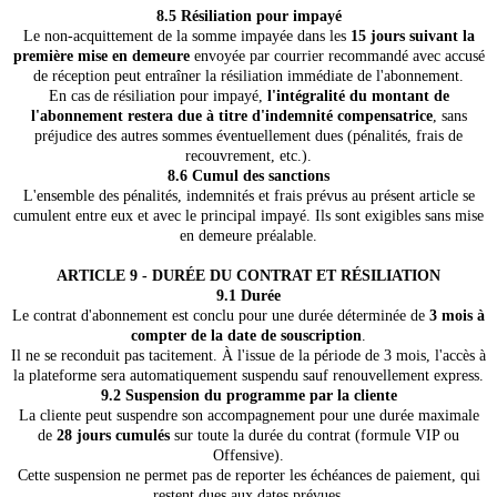
8.5 Résiliation pour impayé
Le non-acquittement de la somme impayée dans les
15 jours suivant la
première mise en demeure
envoyée par courrier recommandé avec accusé
de réception peut entraîner la résiliation immédiate de l'abonnement.
En cas de résiliation pour impayé,
l'intégralité du montant de
l'abonnement restera due à titre d'indemnité compensatrice
, sans
préjudice des autres sommes éventuellement dues (pénalités, frais de
recouvrement, etc.).
8.6 Cumul des sanctions
L'ensemble des pénalités, indemnités et frais prévus au présent article se
cumulent entre eux et avec le principal impayé. Ils sont exigibles sans mise
en demeure préalable.
ARTICLE 9 - DURÉE DU CONTRAT ET RÉSILIATION
9.1 Durée
Le contrat d'abonnement est conclu pour une durée déterminée de
3 mois à
compter de la date de souscription
.
Il ne se reconduit pas tacitement. À l'issue de la période de 3 mois, l'accès à
la plateforme sera automatiquement suspendu sauf renouvellement express.
9.2 Suspension du programme par la cliente
La cliente peut suspendre son accompagnement pour une durée maximale
de
28 jours cumulés
sur toute la durée du contrat (formule VIP ou
Offensive).
Cette suspension ne permet pas de reporter les échéances de paiement, qui
restent dues aux dates prévues.