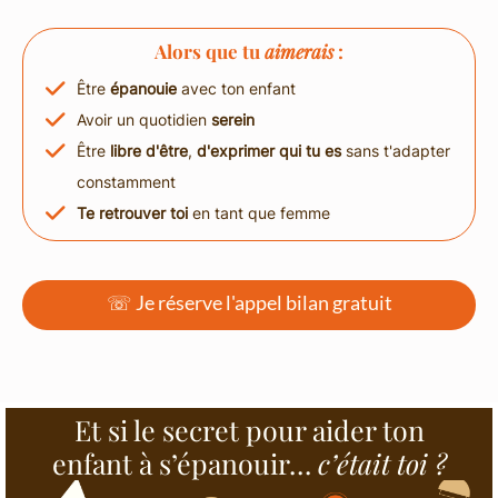
Alors que tu
aimerais
:
Être
épanouie
avec ton enfant
Avoir un quotidien
serein
Être
libre d'être
,
d'exprimer
qui tu es
sans t'adapter
constamment
Te retrouver toi
en tant que femme
☏ Je réserve l'appel bilan gratuit
Et si le secret pour aider ton
enfant à s’épanouir…
c’était toi ?