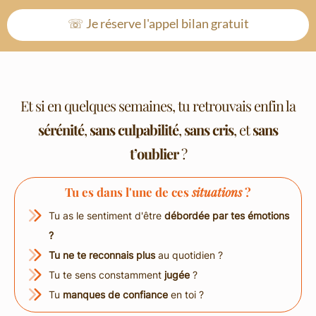
☏ Je réserve l'appel bilan gratuit
Et si en quelques semaines, tu retrouvais enfin la
sérénité
,
sans culpabilité
,
sans cris
, et
sans
t’oublier
?
Tu es dans l'une de ces
situations
?
Tu as le sentiment d'être
débordée par tes émotions
?
Tu ne te reconnais plus
au quotidien ?
Tu te sens constamment
jugée
?
Tu
manques de confiance
en toi ?